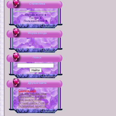
Статистика
Онлайн всего:
1
Гостей:
1
Пользователей:
0
Форма входа
Поиск
Друзья сайта
Создать сайт
Все для веб-мастера
Программы для всех
Мир развлечений
Лучшие сайты Рунета
Кулинарные рецепты