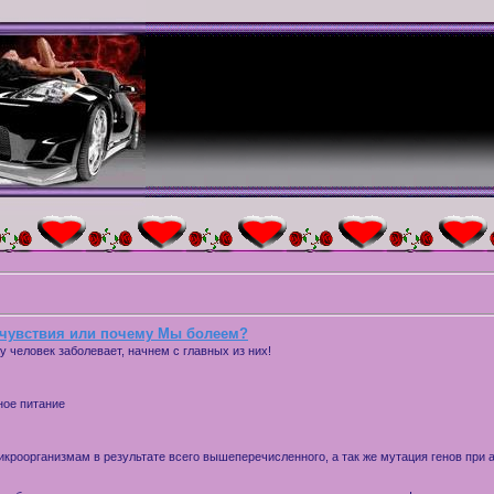
чувствия или почему Мы болеем?
 человек заболевает, начнем с главных из них!
ное питание
икроорганизмам в результате всего вышеперечисленного, а так же мутация генов при а