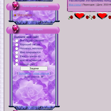
Рассмотрим эти проблемы попод
Мои статьи
| Переходов: | Дата:
2010-Ф
Категории раздела
Мои статьи
[1]
Наш опрос
Оцените мой сайт
Всё супер сделано
Хороший сайтик
Неплохо, неплохо...
Мне понравился
Ужасть какая-то
мне не нравится
плохой сайт
[
·
]
Результаты
Архив опросов
Всего ответов:
50