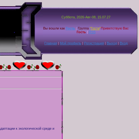
Суббота, 2026-Авг-08, 15.07.27
.
Вы вошли как
Гость
|
Группа
"
Гости
"
Приветствую Вас
Гость
|
RSS
Главная
|
Мой профиль
|
Регистрация
|
Выход
|
Вход
даптации к экологической среде и