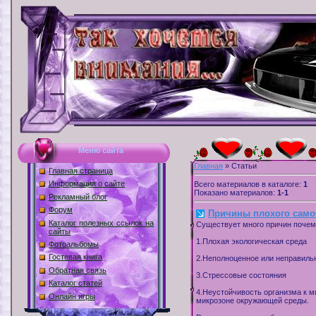
Меню сайта
Главная
»
Статьи
Главная страница
Информация о сайте
Всего материалов в каталоге
:
1
Показано материалов
:
1-1
Рекламный блог
Форум
Причины плохого само
Каталог полезных ссылок на
Существует много причин почему
сайты
1.Плохая экологическая среда
Фотоальбомы
Гостевая книга
2.Неполноценное или неправиль
Обратная связь
3.Стрессовые состояния
Каталог статей
4.Неустойчивость организма к м
Онлайн игры
микрозоне окружающей среды.